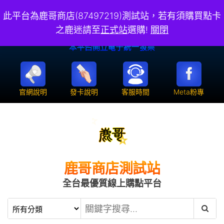
此平台為鹿哥商店(87497219)測試站，若有須購買點卡
之鹿迷請至
正式站
選購!
關閉
官網說明
發卡說明
客服時間
Meta粉專
鹿哥商店測試站
全台最優質線上購點平台