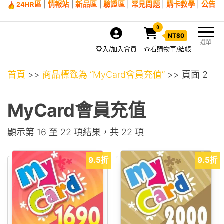
區
|
情報站
|
新品區
|
驗證區
|
常見問題
|
購卡教學
|
公告
24HR
0
NT$
0
選單
登入/加入會員
查看購物車/結帳
首頁
>>
商品標籤為 “MyCard會員充值”
>> 頁面 2
MyCard會員充值
依價格排序：低至
顯示第 16 至 22 項結果，共 22 項
9.5折
9.5折