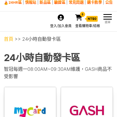
區
|
情報站
|
新品區
|
驗證區
|
常見問題
|
購卡教學
|
公告
24HR
0
NT$
0
選單
登入/加入會員
查看購物車/結帳
首頁
>> 24小時自動發卡區
24小時自動發卡區
智冠每週一08:00AM~09:30AM維護，GASH商品不
受影響