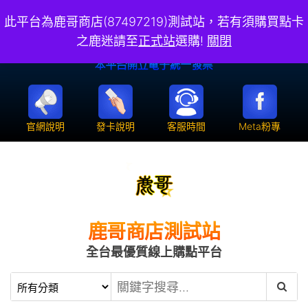
此平台為鹿哥商店(87497219)測試站，若有須購買點卡
之鹿迷請至
正式站
選購!
關閉
官網說明
發卡說明
客服時間
Meta粉專
鹿哥商店測試站
全台最優質線上購點平台