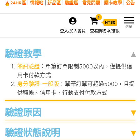
區
|
情報站
|
新品區
|
驗證區
|
常見問題
|
購卡教學
|
公告
24HR
0
NT$
0
選單
登入/加入會員
查看購物車/結帳
驗證教學
▴
簡訊驗證
：單筆訂單限制5000以內，僅提供信
用卡付款方式
身分驗證-一般版
：單筆訂單可超過5000，且提
供轉帳、信用卡、行動支付付款方式
驗證原因
▾
驗證狀態說明
▾