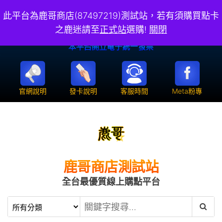
此平台為鹿哥商店(87497219)測試站，若有須購買點卡
之鹿迷請至
正式站
選購!
關閉
官網說明
發卡說明
客服時間
Meta粉專
鹿哥商店測試站
全台最優質線上購點平台